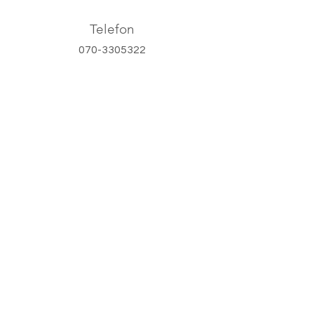
Telefon
070-3305322
Epost
info@stalsbergavet.se
Sociala medier
© Stålsbergaveterinären