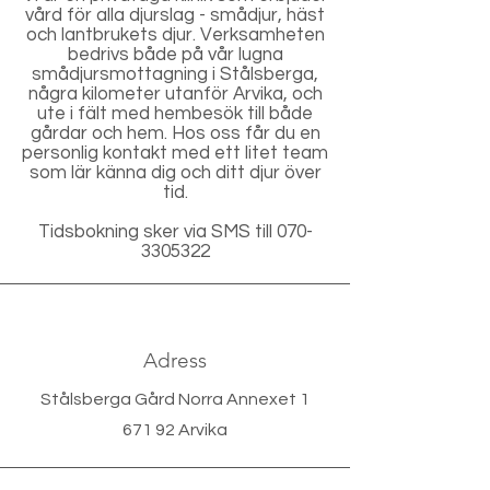
vård för alla djurslag - smådjur, häst
och lantbrukets djur. Verksamheten
bedrivs både på vår lugna
smådjursmottagning i Stålsberga,
några kilometer utanför Arvika, och
ute i fält med hembesök till både
gårdar och hem. Hos oss får du en
personlig kontakt med ett litet team
som lär känna dig och ditt djur över
tid.
Tidsbokning sker via SMS till
070-
3305322
Adress
Stålsberga Gård Norra Annexet 1
671 92 Arvika